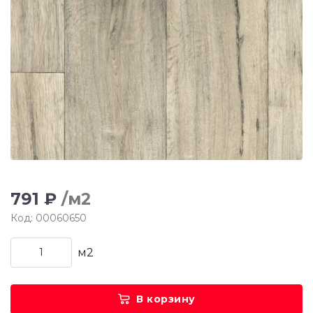
791 ₽
/м2
Код: 00060650
м2
В корзину