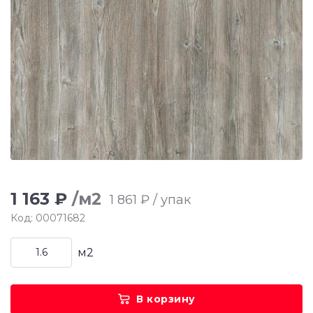
1 163 ₽
/м2
1 861 ₽ / упак
Код: 00071682
м2
В корзину