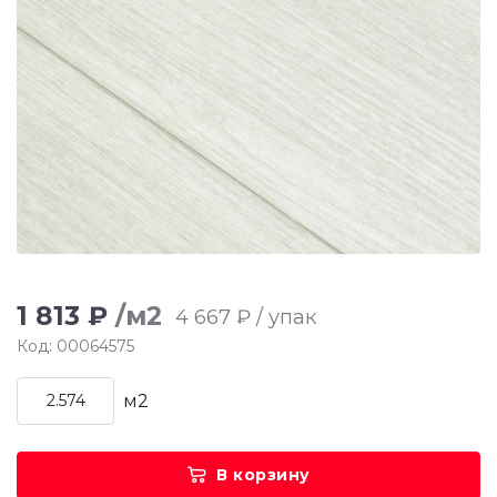
1 813 ₽
/м2
4 667 ₽ / упак
Код: 00064575
м2
В корзину