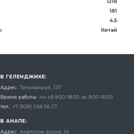
1218
181
4.5
:
Китай
В ГЕЛЕНДЖИКЕ:
Адрес:
Тельмана ул., 137
Время работы:
пн-сб 9:00-18:00, вс 9:00-16:00
тел.:
+7 (928) 036-56-27
В АНАПЕ:
Адрес:
Анапское шоссе, 1А