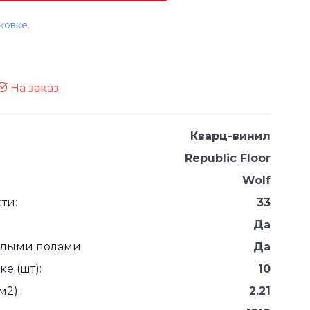
ковке.
На заказ
Кварц-винил
Republic Floor
Wolf
ти:
33
Да
плыми полами:
Да
е (шт):
10
м2):
2.21