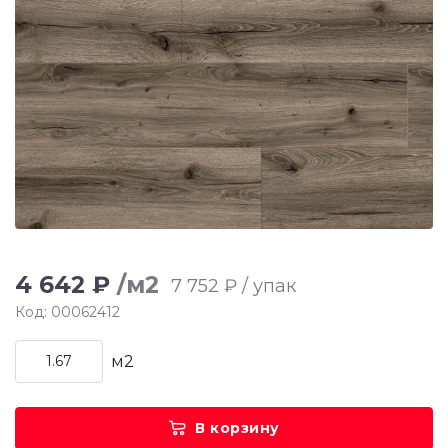
4 642 ₽
/м2
7 752 ₽ / упак
Код: 00062412
м2
В корзину