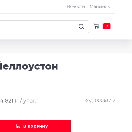
Новости
Магазины
0
 Йеллоустон
4 821 ₽ / упак
Код: 00063712
В корзину