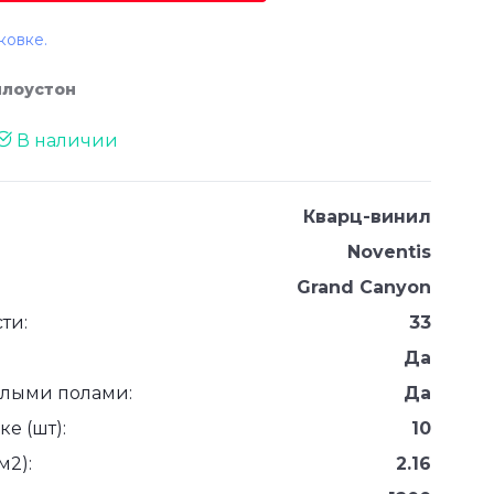
ковке.
ллоустон
В наличии
Кварц-винил
Noventis
Grand Canyon
ти:
33
Да
плыми полами:
Да
е (шт):
10
м2):
2.16