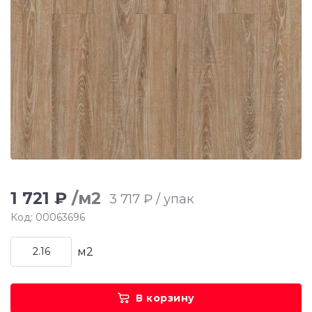
1 721 ₽
/м2
3 717 ₽ / упак
Код: 00063696
м2
В корзину