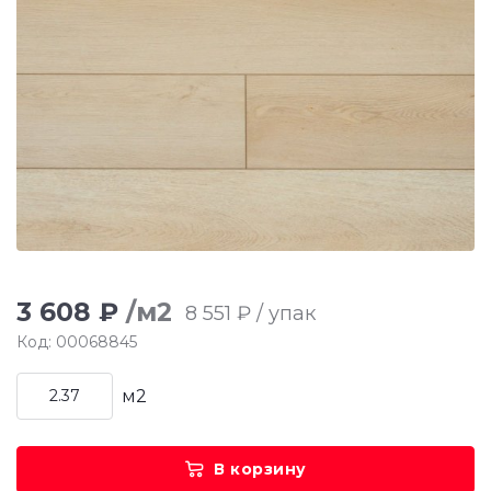
3 608 ₽
/м2
8 551 ₽ / упак
Код: 00068845
м2
В корзину