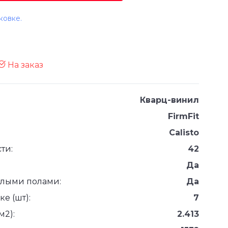
ковке.
На заказ
Кварц-винил
FirmFit
Calisto
ти:
42
Да
плыми полами:
Да
е (шт):
7
м2):
2.413