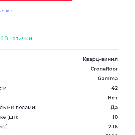
ковке.
В наличии
Кварц-винил
Cronafloor
Gamma
ти:
42
Нет
плыми полами:
Да
е (шт):
10
м2):
2.16