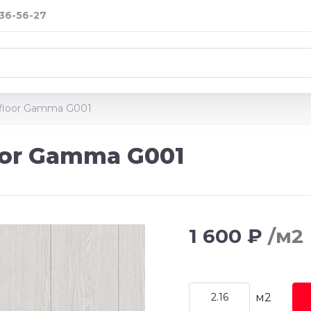
036-56-27
afloor Gamma G001
oor Gamma G001
1 600 ₽
/м2
м2