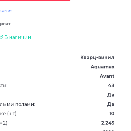
ковке.
аргит
В наличии
Кварц-винил
Aquamax
Avant
ти:
43
Да
плыми полами:
Да
е (шт):
10
м2):
2.245