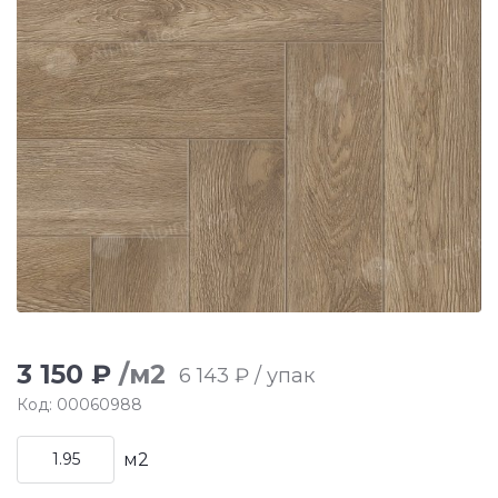
3 150 ₽
/м2
6 143 ₽ / упак
Код: 00060988
м2