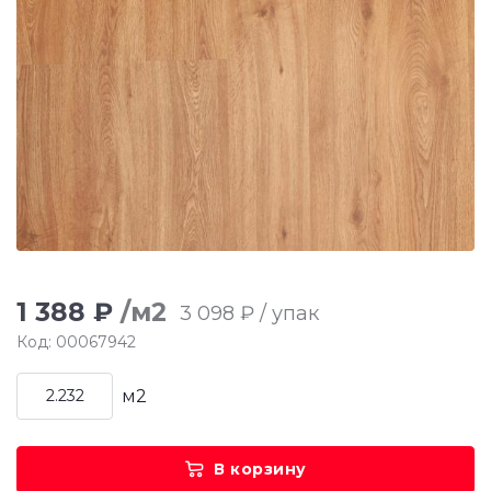
1 388 ₽
/м2
3 098 ₽ / упак
Код: 00067942
м2
В корзину